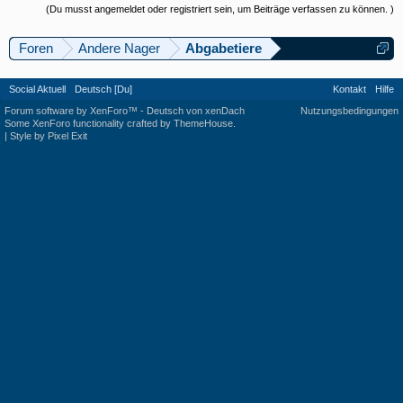
(Du musst angemeldet oder registriert sein, um Beiträge verfassen zu können. )
Foren
Andere Nager
Abgabetiere
Social Aktuell
Deutsch [Du]
Kontakt
Hilfe
Forum software by XenForo™
-
Deutsch von xenDach
Nutzungsbedingungen
Some XenForo functionality crafted by
ThemeHouse
.
|
Style by Pixel Exit