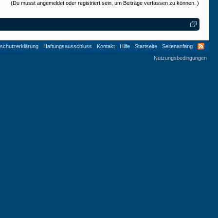
(Du musst angemeldet oder registriert sein, um Beiträge verfassen zu können. )
schutzerklärung
Haftungsausschluss
Kontakt
Hilfe
Startseite
Seitenanfang
Nutzungsbedingungen