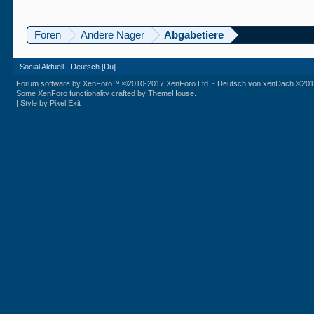
Foren
Andere Nager
Abgabetiere
Social Aktuell
Deutsch [Du]
Forum software by XenForo™
©2010-2017 XenForo Ltd.
-
Deutsch von xenDach
©201
Some XenForo functionality crafted by
ThemeHouse
.
|
Style by Pixel Exit