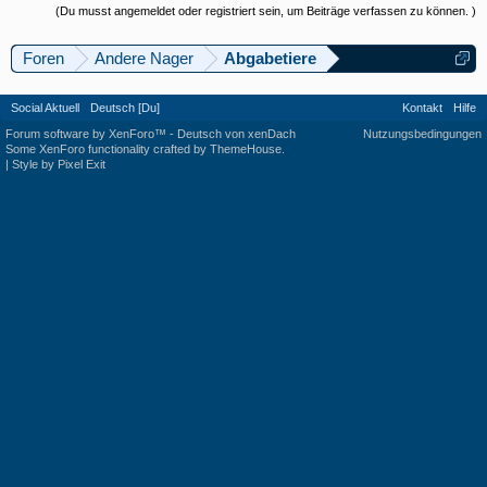
(Du musst angemeldet oder registriert sein, um Beiträge verfassen zu können. )
Foren
Andere Nager
Abgabetiere
Social Aktuell
Deutsch [Du]
Kontakt
Hilfe
Forum software by XenForo™
-
Deutsch von xenDach
Nutzungsbedingungen
Some XenForo functionality crafted by
ThemeHouse
.
|
Style by Pixel Exit