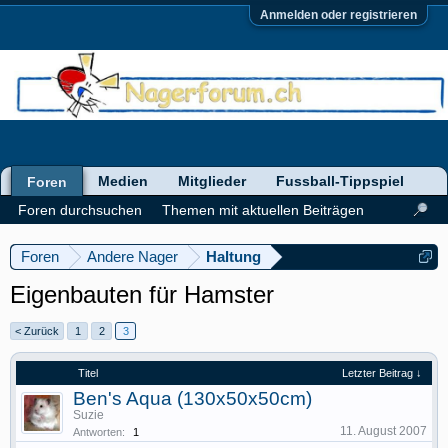
Anmelden oder registrieren
Medien
Mitglieder
Fussball-Tippspiel
Foren
Foren durchsuchen
Themen mit aktuellen Beiträgen
Foren
Andere Nager
Haltung
Eigenbauten für Hamster
< Zurück
1
2
3
Titel
Letzter Beitrag ↓
Ben's Aqua (130x50x50cm)
Suzie
11. August 2007
Antworten:
1