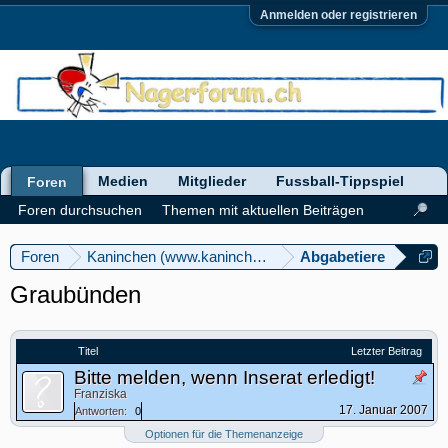
Anmelden oder registrieren
Medien
Mitglieder
Fussball-Tippspiel
Foren
Foren durchsuchen
Themen mit aktuellen Beiträgen
Foren
Kaninchen (www.kaninchenforum.ch)
Abgabetiere
Graubünden
Titel
Letzter Beitrag
Bitte melden, wenn Inserat erledigt!
Franziska
17. Januar 2007
Antworten:
0
Optionen für die Themenanzeige