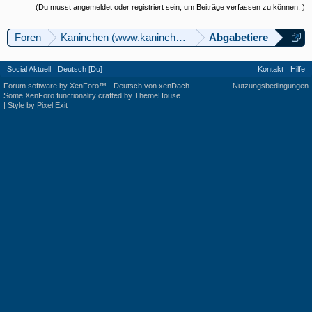
(Du musst angemeldet oder registriert sein, um Beiträge verfassen zu können. )
Foren
Kaninchen (www.kaninchenforum.ch)
Abgabetiere
Social Aktuell
Deutsch [Du]
Kontakt
Hilfe
Forum software by XenForo™
-
Deutsch von xenDach
Nutzungsbedingungen
Some XenForo functionality crafted by
ThemeHouse
.
|
Style by Pixel Exit