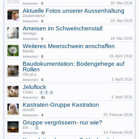
30. Mai 2016
Antworten:
0
Aktuelle Fotos unserer Aussenhaltung
Zaubersternli
20. Mai 2016
Antworten:
6
Ameisen im Schweinchenstall
Vendigo
16. Mai 2016
Antworten:
0
Weiteres Meerschwein anschaffen
Mandy
26. April 2016
Antworten:
8
Baudokumentation: Bodengehege auf
Rollen
OhLaLa
3. April 2016
Antworten:
0
Jeluflock
Chalu
...
2
3
4
3. April 2016
Antworten:
61
Kastraten-Gruppe Kastration
anru85
25. Februar 2016
Antworten:
4
Gruppe vergrössern- nur wie?
Ela
...
2
14. Februar 2016
Antworten:
32