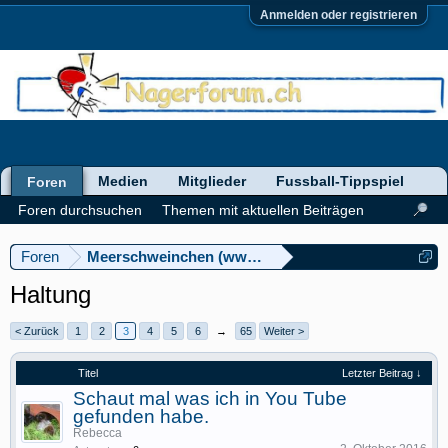
Anmelden oder registrieren
Medien
Mitglieder
Fussball-Tippspiel
Foren
Foren durchsuchen
Themen mit aktuellen Beiträgen
Foren
Meerschweinchen (www.meerschweinforum.ch)
Haltung
< Zurück
1
2
3
4
5
6
→
65
Weiter >
Titel
Letzter Beitrag ↓
Schaut mal was ich in You Tube
gefunden habe.
Rebecca