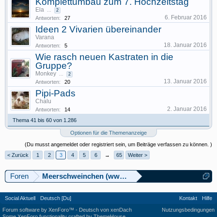
Komplettumbau zum 7. Hochzeitstag
Ela
...
2
6. Februar 2016
Antworten:
27
Ideen 2 Vivarien übereinander
Varana
18. Januar 2016
Antworten:
5
Wie rasch neuen Kastraten in die
Gruppe?
Monkey
...
2
13. Januar 2016
Antworten:
20
Pipi-Pads
Chalu
2. Januar 2016
Antworten:
14
Thema 41 bis 60 von 1.286
Optionen für die Themenanzeige
(Du musst angemeldet oder registriert sein, um Beiträge verfassen zu können. )
< Zurück
1
2
3
4
5
6
→
65
Weiter >
Foren
Meerschweinchen (www.meerschweinforum.ch)
Social Aktuell
Deutsch [Du]
Kontakt
Hilfe
Forum software by XenForo™
-
Deutsch von xenDach
Nutzungsbedingungen
Some XenForo functionality crafted by
ThemeHouse
.