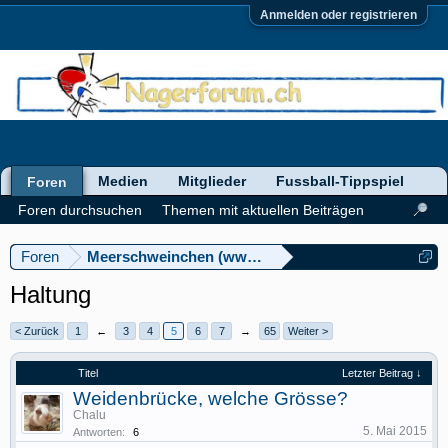
Anmelden oder registrieren
Medien
Mitglieder
Fussball-Tippspiel
Foren
Foren durchsuchen
Themen mit aktuellen Beiträgen
Foren
Meerschweinchen (www.meerschweinforum.ch)
Haltung
< Zurück
1
←
3
4
5
6
7
→
65
Weiter >
Titel
Letzter Beitrag ↓
Weidenbrücke, welche Grösse?
Chalu
5. Mai 2015
Antworten:
6