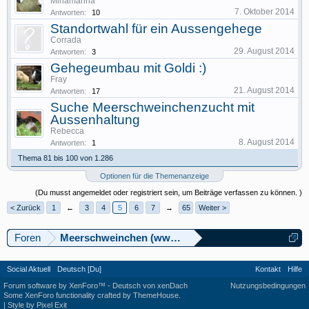
Miriamanna
7. Oktober 2014
Antworten:
10
Standortwahl für ein Aussengehege
Corrada
29. August 2014
Antworten:
3
Gehegeumbau mit Goldi :)
Fray
21. August 2014
Antworten:
17
Suche Meerschweinchenzucht mit
Aussenhaltung
Rebecca
8. August 2014
Antworten:
1
Thema 81 bis 100 von 1.286
Optionen für die Themenanzeige
(Du musst angemeldet oder registriert sein, um Beiträge verfassen zu können. )
< Zurück
1
←
3
4
5
6
7
→
65
Weiter >
Foren
Meerschweinchen (www.meerschweinforum.ch)
Social Aktuell
Deutsch [Du]
Kontakt
Hilfe
Forum software by XenForo™
-
Deutsch von xenDach
Nutzungsbedingungen
Some XenForo functionality crafted by
ThemeHouse
.
|
Style by Pixel Exit