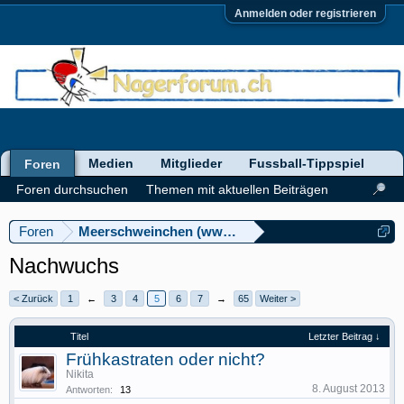
Anmelden oder registrieren
Medien
Mitglieder
Fussball-Tippspiel
Foren
Foren durchsuchen
Themen mit aktuellen Beiträgen
Foren
Meerschweinchen (www.meerschweinforum.ch)
Nachwuchs
< Zurück
1
←
3
4
5
6
7
→
65
Weiter >
Titel
Letzter Beitrag ↓
Frühkastraten oder nicht?
Nikita
8. August 2013
Antworten:
13