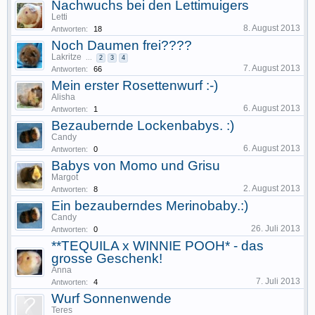
Nachwuchs bei den Lettimuigers
Letti
8. August 2013
Antworten:
18
Noch Daumen frei????
Lakritze
...
2
3
4
7. August 2013
Antworten:
66
Mein erster Rosettenwurf :-)
Alisha
6. August 2013
Antworten:
1
Bezaubernde Lockenbabys. :)
Candy
6. August 2013
Antworten:
0
Babys von Momo und Grisu
Margot
2. August 2013
Antworten:
8
Ein bezauberndes Merinobaby.:)
Candy
26. Juli 2013
Antworten:
0
**TEQUILA x WINNIE POOH* - das
grosse Geschenk!
Anna
7. Juli 2013
Antworten:
4
Wurf Sonnenwende
Teres