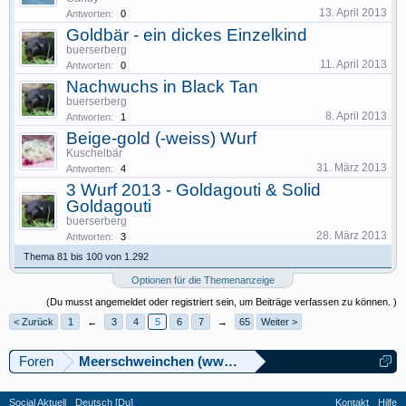
13. April 2013
Antworten:
0
Goldbär - ein dickes Einzelkind
buerserberg
11. April 2013
Antworten:
0
Nachwuchs in Black Tan
buerserberg
8. April 2013
Antworten:
1
Beige-gold (-weiss) Wurf
Kuschelbär
31. März 2013
Antworten:
4
3 Wurf 2013 - Goldagouti & Solid
Goldagouti
buerserberg
28. März 2013
Antworten:
3
Thema 81 bis 100 von 1.292
Optionen für die Themenanzeige
(Du musst angemeldet oder registriert sein, um Beiträge verfassen zu können. )
< Zurück
1
←
3
4
5
6
7
→
65
Weiter >
Foren
Meerschweinchen (www.meerschweinforum.ch)
Social Aktuell
Deutsch [Du]
Kontakt
Hilfe