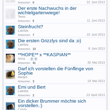
22. Juni 2013
Antworten:
0
Der erste Nachwuchs in der
wichtelgartenwiege!
Teres
11. Juni 2013
Antworten:
5
Steinfrucht?
Lakritze
10. Juni 2013
Antworten:
7
Die ersten Grizzlys sind da ;o)
Lakritze
9. Juni 2013
Antworten:
13
**HOPE** x **KASPIAN**
Anna
...
2
3
30. Mai 2013
Antworten:
41
Darf ich vorstellen die Fünflinge von
Sophie
Margot
19. Mai 2013
Antworten:
3
Erni und Bert
Lakritze
23. April 2013
Antworten:
2
Ein dicker Brummer möchte sich
vorstellen.:)
Candy