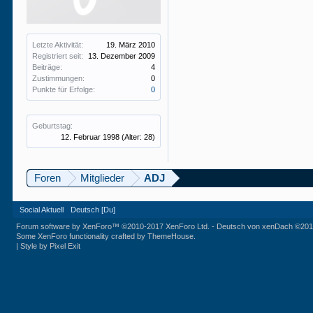
Letzte Aktivität:
19. März 2010
Registriert seit:
13. Dezember 2009
Beiträge:
4
Zustimmungen:
0
Punkte für Erfolge:
0
Geburtstag:
12. Februar 1998
(Alter: 28)
Foren
Mitglieder
ADJ
Social Aktuell
Deutsch [Du]
Forum software by XenForo™
©2010-2017 XenForo Ltd.
-
Deutsch von xenDach
©201
Some XenForo functionality crafted by
ThemeHouse
.
|
Style by Pixel Exit