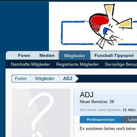
Foren
Medien
Fussball-Tippspiel
Mitglieder
Namhafte Mitglieder
Registrierte Mitglieder
Derzeitige Besu
Foren
Mitglieder
ADJ
ADJ
Neuer Benutzer
, 28
ADJ wurde zuletzt gesehen:
19. März
Profilnachrichten
Letzt
Es existieren bisher noch keine