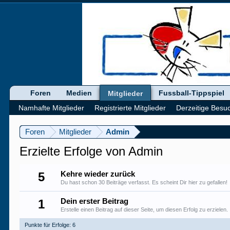
Foren
Medien
Fussball-Tippspiel
Mitglieder
Namhafte Mitglieder
Registrierte Mitglieder
Derzeitige Besu
Foren
Mitglieder
Admin
Erzielte Erfolge von Admin
5
Kehre wieder zurück
Du hast schon 30 Beiträge verfasst. Es scheint Dir hier zu gefallen!
1
Dein erster Beitrag
Erstelle einen Beitrag auf dieser Seite, um diesen Erfolg zu erzielen.
Punkte für Erfolge: 6