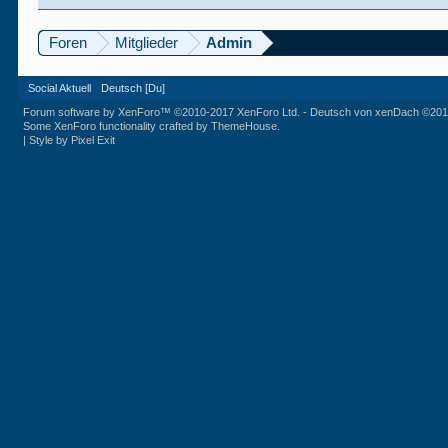
Foren
Mitglieder
Admin
Social Aktuell
Deutsch [Du]
Forum software by XenForo™
©2010-2017 XenForo Ltd.
-
Deutsch von xenDach
©201
Some XenForo functionality crafted by
ThemeHouse
.
|
Style by Pixel Exit