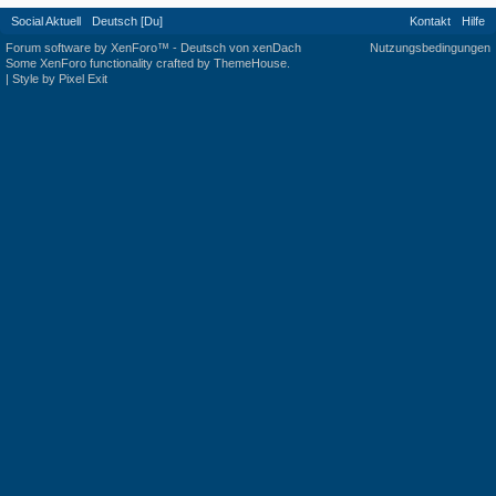
Social Aktuell
Deutsch [Du]
Kontakt
Hilfe
Forum software by XenForo™
-
Deutsch von xenDach
Nutzungsbedingungen
Some XenForo functionality crafted by
ThemeHouse
.
|
Style by Pixel Exit