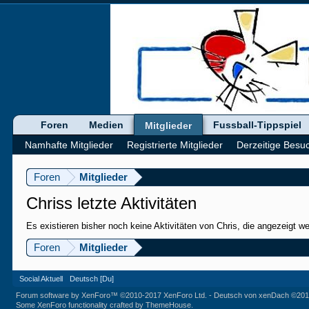
Foren
Medien
Fussball-Tippspiel
Mitglieder
Namhafte Mitglieder
Registrierte Mitglieder
Derzeitige Besu
Foren
Mitglieder
Chriss letzte Aktivitäten
Es existieren bisher noch keine Aktivitäten von Chris, die angezeigt 
Foren
Mitglieder
Social Aktuell
Deutsch [Du]
Forum software by XenForo™
©2010-2017 XenForo Ltd.
-
Deutsch von xenDach
©201
Some XenForo functionality crafted by
ThemeHouse
.