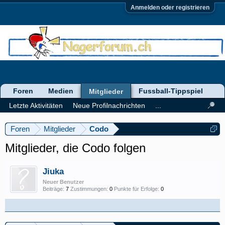
Anmelden oder registrieren
Foren
Medien
Fussball-Tippspiel
Mitglieder
Letzte Aktivitäten
Neue Profilnachrichten
...
Foren
Mitglieder
Codo
Mitglieder, die Codo folgen
Jiuka
Neuer Benutzer
Beiträge:
7
Zustimmungen:
0
Punkte für Erfolge:
0