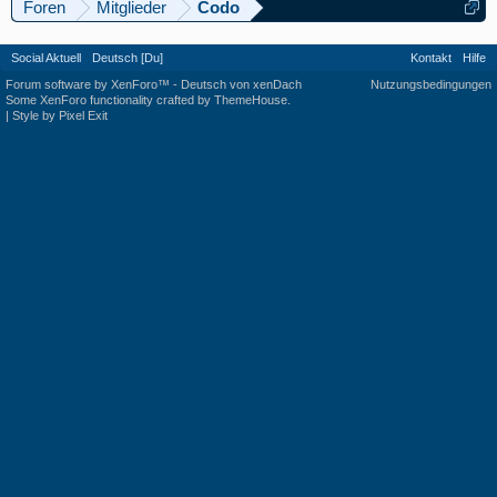
Foren
Mitglieder
Codo
Social Aktuell
Deutsch [Du]
Kontakt
Hilfe
Forum software by XenForo™
-
Deutsch von xenDach
Nutzungsbedingungen
Some XenForo functionality crafted by
ThemeHouse
.
|
Style by Pixel Exit