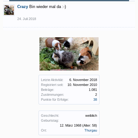
Crazy
Bin wieder mal da :-)
24. Juli 2018
Letzte Aktivität:
6. November 2018
Registriert seit:
10. November 2010
Beiträge:
1.081
Zustimmungen:
2
Punkte für Erfolge:
38
Geschlecht:
weiblich
Geburtstag:
12. März 1968
(Alter: 58)
Ort:
Thurgau