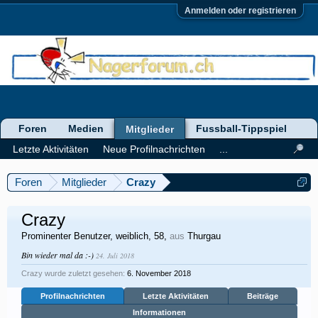
Anmelden oder registrieren
Foren
Medien
Fussball-Tippspiel
Mitglieder
Letzte Aktivitäten
Neue Profilnachrichten
...
Foren
Mitglieder
Crazy
Crazy
Prominenter Benutzer
, weiblich, 58,
aus
Thurgau
Bin wieder mal da :-)
24. Juli 2018
Crazy wurde zuletzt gesehen:
6. November 2018
Profilnachrichten
Letzte Aktivitäten
Beiträge
Informationen