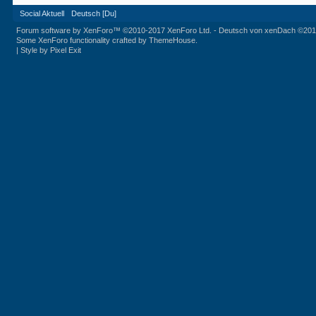
Social Aktuell
Deutsch [Du]
Forum software by XenForo™
©2010-2017 XenForo Ltd.
-
Deutsch von xenDach
©201
Some XenForo functionality crafted by
ThemeHouse
.
|
Style by Pixel Exit