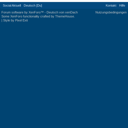
Social Aktuell
Deutsch [Du]
Kontakt
Hilfe
Forum software by XenForo™
-
Deutsch von xenDach
Nutzungsbedingungen
Some XenForo functionality crafted by
ThemeHouse
.
|
Style by Pixel Exit