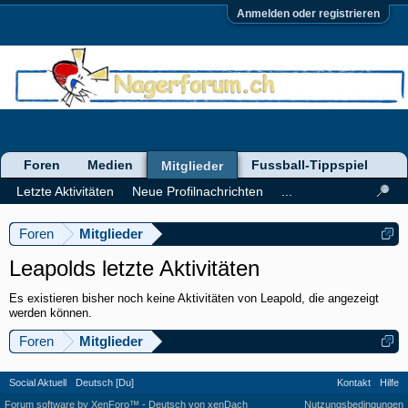
Anmelden oder registrieren
Foren
Medien
Fussball-Tippspiel
Mitglieder
Letzte Aktivitäten
Neue Profilnachrichten
...
Foren
Mitglieder
Leapolds letzte Aktivitäten
Es existieren bisher noch keine Aktivitäten von Leapold, die angezeigt
werden können.
Foren
Mitglieder
Social Aktuell
Deutsch [Du]
Kontakt
Hilfe
Forum software by XenForo™
-
Deutsch von xenDach
Nutzungsbedingungen