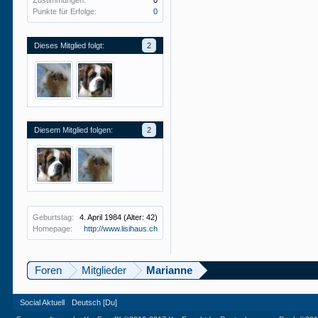
Zustimmungen:
0
Punkte für Erfolge:
0
Dieses Mitglied folgt:
2
Diesem Mitglied folgen:
2
Geburtstag:
4. April 1984
(Alter: 42)
Homepage:
http://www.lisihaus.ch
Foren
Mitglieder
Marianne
Social Aktuell
Deutsch [Du]