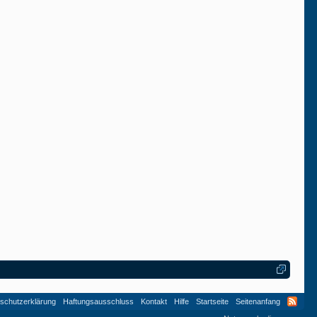
shindaiwa
Zamba
Zamba
shindaiwa
schutzerklärung
Haftungsausschluss
Kontakt
Hilfe
Startseite
Seitenanfang