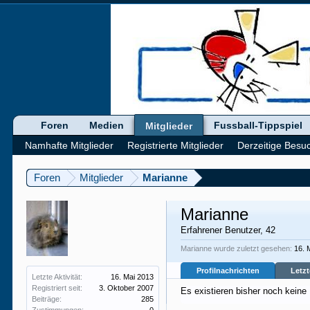
Foren
Medien
Fussball-Tippspiel
Mitglieder
Namhafte Mitglieder
Registrierte Mitglieder
Derzeitige Besu
Foren
Mitglieder
Marianne
Marianne
Erfahrener Benutzer
, 42
Marianne wurde zuletzt gesehen:
16. 
Profilnachrichten
Letzt
Letzte Aktivität:
16. Mai 2013
Registriert seit:
3. Oktober 2007
Es existieren bisher noch keine
Beiträge:
285