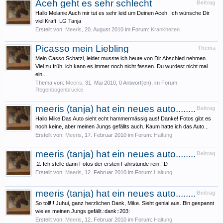
Aceh geht es sehr schlecht
Beitrag
Hallo Melanie Auch mir tut es sehr leid um Deinen Aceh. Ich wünsche Dir
viel Kraft. LG Tanja
Erstellt von:
Meeris
,
20. August 2010
im Forum:
Krankheiten
Picasso mein Liebling
Thema
Mein Casso Schatzi, leider musste ich heute von Dir Abschied nehmen.
Viel zu früh, ich kann es immer noch nicht fassen. Du wurdest nicht mal
ein...
Thema von:
Meeris
,
31. Mai 2010
, 0 Antwort(en), im Forum:
Regenbogenbrücke
meeris (tanja) hat ein neues auto........
Beitrag
Hallo Mike Das Auto sieht echt hammermässig aus! Danke! Fotos gibt es
noch keine, aber meinen Jungs gefällts auch. Kaum hatte ich das Auto...
Erstellt von:
Meeris
,
17. Februar 2010
im Forum:
Haltung
meeris (tanja) hat ein neues auto........
Beitrag
:2: Ich stelle dann Fotos der ersten Fahrstunde rein. :D
Erstellt von:
Meeris
,
12. Februar 2010
im Forum:
Haltung
meeris (tanja) hat ein neues auto........
Beitrag
So toll!!! Juhui, ganz herzlichen Dank, Mike. Sieht genial aus. Bin gespannt
wie es meinen Jungs gefällt.:dank::203:
Erstellt von:
Meeris
,
12. Februar 2010
im Forum:
Haltung