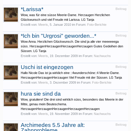
*Larissa*
Beitrag
Wow, was für eine süsse Meerie-Dame. Herzaugen Herzlichen
Glückwunsch und viel Freude mit Larissa. LG Tanja
Erstellt von:
Meeris
,
5. Januar 2010
im Forum:
Foto-Berichte
*Ich bin "Urgrosi" geworden...*
Beitrag
Wow Anna. Herzlichen Glückwunsch. Die sind ja alle vier meeeeeega
süss. HerzaugenHerzaugenHerzaugenHerzaugen Gutes Gedeihen den
Süssen. LG Tanja
Erstellt von:
Meeris
,
19. Dezember 2009
im Forum:
Nachwuchs
Uschi ist eingezogen
Beitrag
Hallo Nicole Das ist ja wirklich eine ::4wunderschöne::4 Meerie-Dame.
HerzaugenHerzaugenHerzaugen Viel Freude mit der Süssen. LG Tanja
Erstellt von:
Meeris
,
3. Dezember 2009
im Forum:
Foto-Berichte
hura sie sind da
Beitrag
Wow, gratuliere! Die drei sind wirklich süss, besonders das Meerie in der
Mitte, genau mein Beuteschema.
HerzaugenHerzaugenHerzaugenHerzaugenHerzaugen
Erstellt von:
Meeris
,
19. November 2009
im Forum:
Nachwuchs
Archimedes 5.5 Jahre alt:
Beitrag
Zahnprobleme