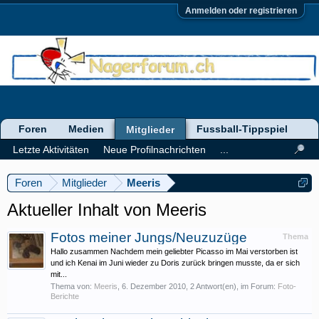
Anmelden oder registrieren
Foren
Medien
Fussball-Tippspiel
Mitglieder
Letzte Aktivitäten
Neue Profilnachrichten
...
Foren
Mitglieder
Meeris
Aktueller Inhalt von Meeris
Fotos meiner Jungs/Neuzuzüge
Thema
Hallo zusammen Nachdem mein geliebter Picasso im Mai verstorben ist
und ich Kenai im Juni wieder zu Doris zurück bringen musste, da er sich
mit...
Thema von:
Meeris
,
6. Dezember 2010
, 2 Antwort(en), im Forum:
Foto-
Berichte