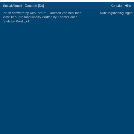
Social Aktuell
Deutsch [Du]
Kontakt
Hilfe
Forum software by XenForo™
-
Deutsch von xenDach
Nutzungsbedingungen
Some XenForo functionality crafted by
ThemeHouse
.
|
Style by Pixel Exit