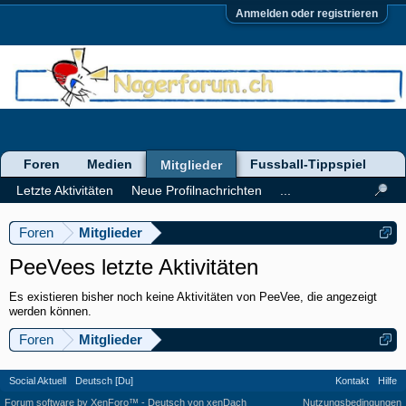
Anmelden oder registrieren
Foren
Medien
Fussball-Tippspiel
Mitglieder
Letzte Aktivitäten
Neue Profilnachrichten
...
Foren
Mitglieder
PeeVees letzte Aktivitäten
Es existieren bisher noch keine Aktivitäten von PeeVee, die angezeigt
werden können.
Foren
Mitglieder
Social Aktuell
Deutsch [Du]
Kontakt
Hilfe
Forum software by XenForo™
-
Deutsch von xenDach
Nutzungsbedingungen