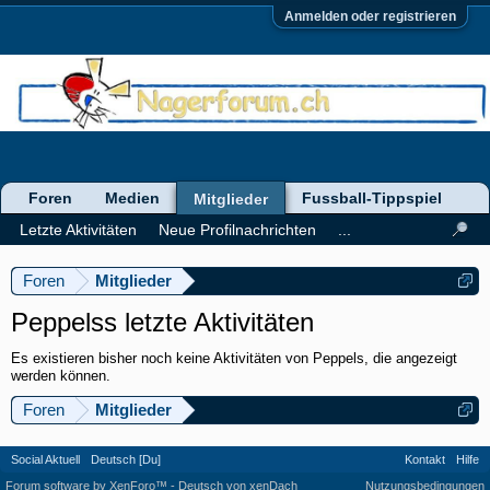
Anmelden oder registrieren
Foren
Medien
Fussball-Tippspiel
Mitglieder
Letzte Aktivitäten
Neue Profilnachrichten
...
Foren
Mitglieder
Peppelss letzte Aktivitäten
Es existieren bisher noch keine Aktivitäten von Peppels, die angezeigt
werden können.
Foren
Mitglieder
Social Aktuell
Deutsch [Du]
Kontakt
Hilfe
Forum software by XenForo™
-
Deutsch von xenDach
Nutzungsbedingungen