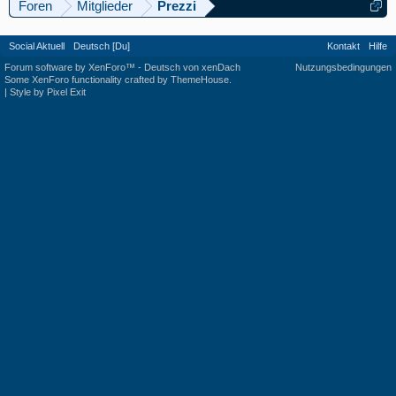
Foren
Mitglieder
Prezzi
Social Aktuell
Deutsch [Du]
Kontakt
Hilfe
Forum software by XenForo™
-
Deutsch von xenDach
Nutzungsbedingungen
Some XenForo functionality crafted by
ThemeHouse
.
|
Style by Pixel Exit