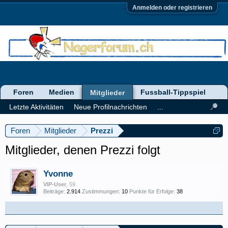
Anmelden oder registrieren
Foren
Medien
Fussball-Tippspiel
Mitglieder
Letzte Aktivitäten
Neue Profilnachrichten
...
Foren
Mitglieder
Prezzi
Mitglieder, denen Prezzi folgt
Yvonne
VIP-User
, 59
Beiträge:
2.914
Zustimmungen:
10
Punkte für Erfolge:
38