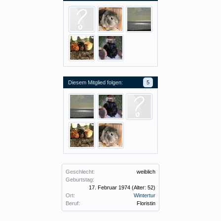
Diesem Mitglied folgen:
5
Geschlecht:
weiblich
Geburtstag:
17. Februar 1974
(Alter: 52)
Ort:
Wintertur
Beruf:
Floristin