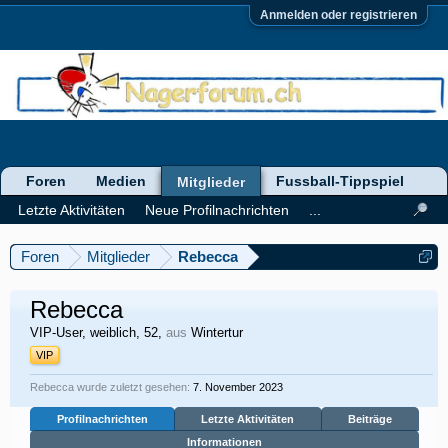
Anmelden oder registrieren
Foren
Medien
Fussball-Tippspiel
Mitglieder
Letzte Aktivitäten
Neue Profilnachrichten
...
Foren
Mitglieder
Rebecca
Rebecca
VIP-User
, weiblich, 52,
aus
Wintertur
VIP
Rebecca wurde zuletzt gesehen:
7. November 2023
Profilnachrichten
Letzte Aktivitäten
Beiträge
Informationen