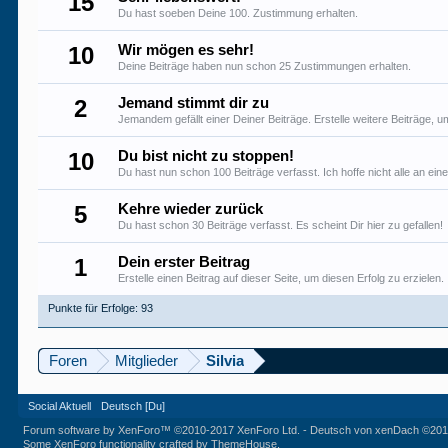
15
Du hast soeben Deine 100. Zustimmung erhalten.
10
Wir mögen es sehr!
Deine Beiträge haben nun schon 25 Zustimmungen erhalten.
2
Jemand stimmt dir zu
Jemandem gefällt einer Deiner Beiträge. Erstelle weitere Beiträge,
10
Du bist nicht zu stoppen!
Du hast nun schon 100 Beiträge verfasst. Ich hoffe nicht alle an ein
5
Kehre wieder zurück
Du hast schon 30 Beiträge verfasst. Es scheint Dir hier zu gefallen!
1
Dein erster Beitrag
Erstelle einen Beitrag auf dieser Seite, um diesen Erfolg zu erzielen.
Punkte für Erfolge: 93
Foren
Mitglieder
Silvia
Social Aktuell
Deutsch [Du]
Forum software by XenForo™
©2010-2017 XenForo Ltd.
-
Deutsch von xenDach
©201
Some XenForo functionality crafted by
ThemeHouse
.