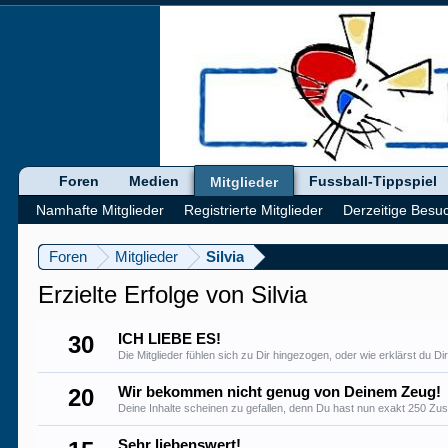
Foren
Medien
Fussball-Tippspiel
Mitglieder
Namhafte Mitglieder
Registrierte Mitglieder
Derzeitige Besu
Foren
Mitglieder
Silvia
Erzielte Erfolge von Silvia
30
ICH LIEBE ES!
Die Mitglieder fühlen sich zu Dir hingezogen, oder wie erklärst du 
20
Wir bekommen nicht genug von Deinem Zeug!
Deine Inhalte scheinen zu gefallen, denn Du hast nun exakt 250 Zu
Sehr liebenswert!