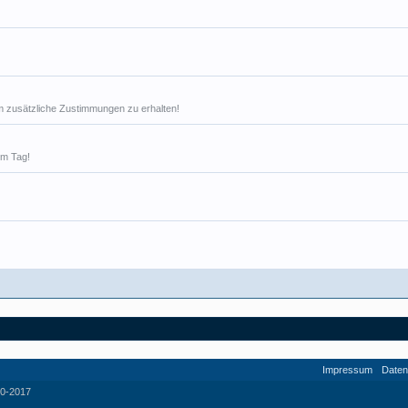
 um zusätzliche Zustimmungen zu erhalten!
em Tag!
Impressum
Daten
0-2017