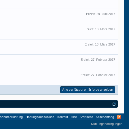
Erzielt:
29. Juni 2017
Erzielt:
18. März 2017
Erzielt:
13. März 2017
Erzielt:
27. Februar 2017
Erzielt:
27. Februar 2017
Alle verfügbaren Erfolge anzeigen
schutzerklärung
Haftungsausschluss
Kontakt
Hilfe
Startseite
Seitenanfang
Nutzungsbedingungen