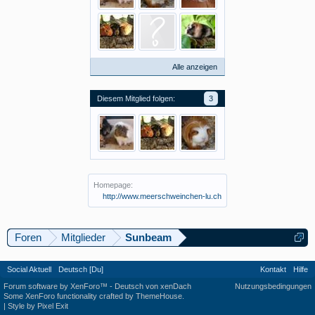
Alle anzeigen
Diesem Mitglied folgen:
3
Homepage:
http://www.meerschweinchen-lu.ch
Foren
Mitglieder
Sunbeam
Social Aktuell
Deutsch [Du]
Kontakt
Hilfe
Forum software by XenForo™
-
Deutsch von xenDach
Nutzungsbedingungen
Some XenForo functionality crafted by
ThemeHouse
.
|
Style by Pixel Exit