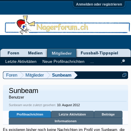
Anmelden oder registrieren
Foren
Medien
Fussball-Tippspiel
Mitglieder
Letzte Aktivitäten
Neue Profilnachrichten
...
Foren
Mitglieder
Sunbeam
Sunbeam
Benutzer
Sunbeam wurde zuletzt gesehen:
10. August 2012
Profilnachrichten
Letzte Aktivitäten
Beiträge
Informationen
Es existieren bisher noch keine Nachrichten im Profil von Sunbeam, die