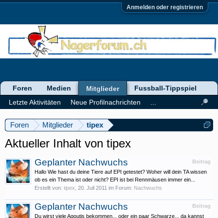
Anmelden oder registrieren
Foren
Medien
Fussball-Tippspiel
Mitglieder
Letzte Aktivitäten
Neue Profilnachrichten
...
Foren
Mitglieder
tipex
Aktueller Inhalt von tipex
Geplanter Nachwuchs
Beitrag
Hallo Wie hast du deine Tiere auf EPI getestet? Woher will dein TA wissen
ob es ein Thema ist oder nicht? EPI ist bei Rennmäusen immer ein...
Erstellt von:
tipex
,
20. Juli 2011
im Forum:
Nachwuchs
Geplanter Nachwuchs
Beitrag
Du wirst viele Agoutis bekommen... oder ein paar Schwarze... da kannst