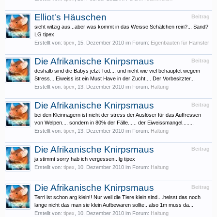
Elliot's Häuschen
Beitrag
sieht witzig aus...aber was kommt in das Weisse Schälchen rein?... Sand?
LG tipex
Erstellt von:
tipex
,
15. Dezember 2010
im Forum:
Eigenbauten für Hamster
Die Afrikanische Knirpsmaus
Beitrag
deshalb sind die Babys jetzt Tod.... und nicht wie viel behauptet wegem
Stress... Eiweiss ist ein Must Have in der Zucht.... Der Vorbesitzter...
Erstellt von:
tipex
,
13. Dezember 2010
im Forum:
Haltung
Die Afrikanische Knirpsmaus
Beitrag
bei den Kleinnagern ist nicht der stress der Auslöser für das Auffressen
von Welpen.... sondern in 80% der Fälle...... der Eiweissmangel........
Erstellt von:
tipex
,
13. Dezember 2010
im Forum:
Haltung
Die Afrikanische Knirpsmaus
Beitrag
ja stimmt sorry hab ich vergessen.. lg tipex
Erstellt von:
tipex
,
10. Dezember 2010
im Forum:
Haltung
Die Afrikanische Knirpsmaus
Beitrag
Terri ist schon arg klein!! Nur weil die Tiere klein sind.. .heisst das noch
lange nicht das man sie klein Aufbewaren sollte.. also 1m muss da...
Erstellt von:
tipex
,
10. Dezember 2010
im Forum:
Haltung