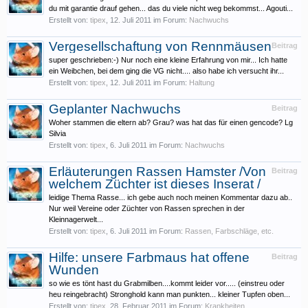
du mit garantie drauf gehen... das du viele nicht weg bekommst... Agouti...
Erstellt von:
tipex
,
12. Juli 2011
im Forum:
Nachwuchs
Vergesellschaftung von Rennmäusen
Beitrag
super geschrieben:-) Nur noch eine kleine Erfahrung von mir... Ich hatte
ein Weibchen, bei dem ging die VG nicht.... also habe ich versucht ihr...
Erstellt von:
tipex
,
12. Juli 2011
im Forum:
Haltung
Geplanter Nachwuchs
Beitrag
Woher stammen die eltern ab? Grau? was hat das für einen gencode? Lg
Silvia
Erstellt von:
tipex
,
6. Juli 2011
im Forum:
Nachwuchs
Erläuterungen Rassen Hamster /Von
Beitrag
welchem Züchter ist dieses Inserat /
leidige Thema Rasse... ich gebe auch noch meinen Kommentar dazu ab..
Nur weil Vereine oder Züchter von Rassen sprechen in der
Kleinnagerwelt...
Erstellt von:
tipex
,
6. Juli 2011
im Forum:
Rassen, Farbschläge, etc.
Hilfe: unsere Farbmaus hat offene
Beitrag
Wunden
so wie es tönt hast du Grabmilben....kommt leider vor..... (einstreu oder
heu reingebracht) Stronghold kann man punkten... kleiner Tupfen oben...
Erstellt von:
tipex
,
28. Februar 2011
im Forum:
Krankheiten