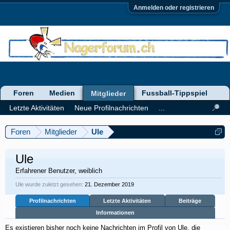
Anmelden oder registrieren
Foren
Medien
Fussball-Tippspiel
Mitglieder
Letzte Aktivitäten
Neue Profilnachrichten
...
Foren
Mitglieder
Ule
Ule
Erfahrener Benutzer
, weiblich
Ule wurde zuletzt gesehen:
21. Dezember 2019
Profilnachrichten
Letzte Aktivitäten
Beiträge
Informationen
Es existieren bisher noch keine Nachrichten im Profil von Ule, die