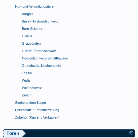
Not- und Vermittlungstiere
Aargau
Basel-Nordwestschweiz
Bern-Solothurn
Glarus
Graubünden
Luzern-Zentralschweiz
Nordostschweiz-Schaffhausen
Ostschweiz-Liechtenstein
Tessin
Wallis
Westschweiz
Zürich
Suche andere Nager
Ferienplatz / Ferienbetreuung
Zubehör (Kaufen / Verkaufen)
Foren