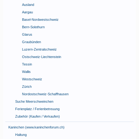
Ausland
Aargau
Basel-Nordwestschweiz
Bern-Solothurn
Glarus
Graubünden
Luzern-Zentralschweiz
Ostschweiz-Liechtenstein
Tessin
Wallis
Westschweiz
Zürich
Nordostschweiz-Schaffhausen
Suche Meerschweinchen
Ferienplatz / Ferienbetreuung
Zubehör (Kaufen / Verkaufen)
Kaninchen (www.kaninchenforum.ch)
Haltung