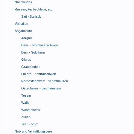
Nachwuchs
Rassen, Farbschläge, etc.
Satin-Statistik
Verhalten
Abgabetiere
Aargau
Basel - Nordwestschweiz
Bern - Solothurn
Glarus
Graubünden
Luzern - Zentralschweiz
Nordostschweiz - Schaffhausen
Ostschweiz - Liechtenstein
Tessin
Wallis
Westschweiz
Zürich
Test-Forum
Not- und Vermittlungstiere