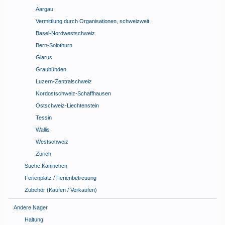
Aargau
Vermittlung durch Organisationen, schweizweit
Basel-Nordwestschweiz
Bern-Solothurn
Glarus
Graubünden
Luzern-Zentralschweiz
Nordostschweiz-Schaffhausen
Ostschweiz-Liechtenstein
Tessin
Wallis
Westschweiz
Zürich
Suche Kaninchen
Ferienplatz / Ferienbetreuung
Zubehör (Kaufen / Verkaufen)
Andere Nager
Haltung