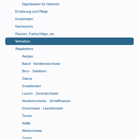
Eigenbauten für Hamster
Ernährung und Pflege
Krankheiten
Nachwuchs
Rassen, Farbschläge, etc.
Verhalten
Abgabetiere
Aargau
Basel - Nordwestschweiz
Bern - Solothurn
Glarus
Graubünden
Luzern - Zentralschweiz
Nordostschweiz - Schaffhausen
Ostschweiz - Liechtenstein
Tessin
Wallis
Westschweiz
Zürich