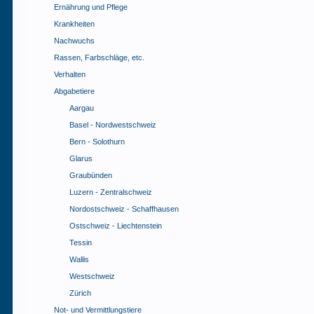
Ernährung und Pflege
Krankheiten
Nachwuchs
Rassen, Farbschläge, etc.
Verhalten
Abgabetiere
Aargau
Basel - Nordwestschweiz
Bern - Solothurn
Glarus
Graubünden
Luzern - Zentralschweiz
Nordostschweiz - Schaffhausen
Ostschweiz - Liechtenstein
Tessin
Wallis
Westschweiz
Zürich
Not- und Vermittlungstiere