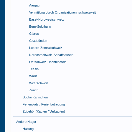
Aargau
Vermittlung durch Organisationen, schweizweit
Basel-Nordwestschweiz
Bern-Solothurn
Glarus
Graubünden
Luzern-Zentralschweiz
Nordostschweiz-Schaffhausen
Ostschweiz-Liechtenstein
Tessin
Wallis
Westschweiz
Zürich
Suche Kaninchen
Ferienplatz / Ferienbetreuung
Zubehör (Kaufen / Verkaufen)
Andere Nager
Haltung