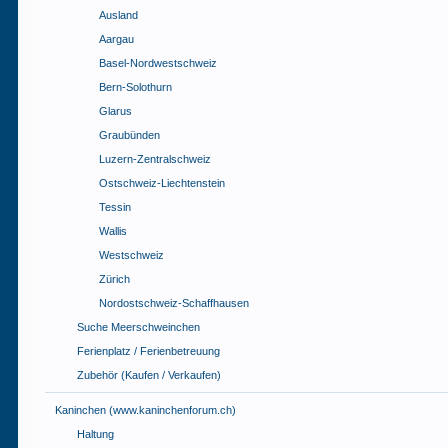
Ausland
Aargau
Basel-Nordwestschweiz
Bern-Solothurn
Glarus
Graubünden
Luzern-Zentralschweiz
Ostschweiz-Liechtenstein
Tessin
Wallis
Westschweiz
Zürich
Nordostschweiz-Schaffhausen
Suche Meerschweinchen
Ferienplatz / Ferienbetreuung
Zubehör (Kaufen / Verkaufen)
Kaninchen (www.kaninchenforum.ch)
Haltung