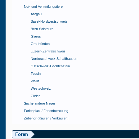
Not- und Vermittlungstiere
Aargau
Basel-Nordwestschweiz
Bern-Solothurn
Glarus
Graubünden
Luzern-Zentralschweiz
Nordostschweiz-Schaffhausen
Ostschweiz-Liechtenstein
Tessin
Wallis
Westschweiz
Zürich
Suche andere Nager
Ferienplatz / Ferienbetreuung
Zubehör (Kaufen / Verkaufen)
Foren