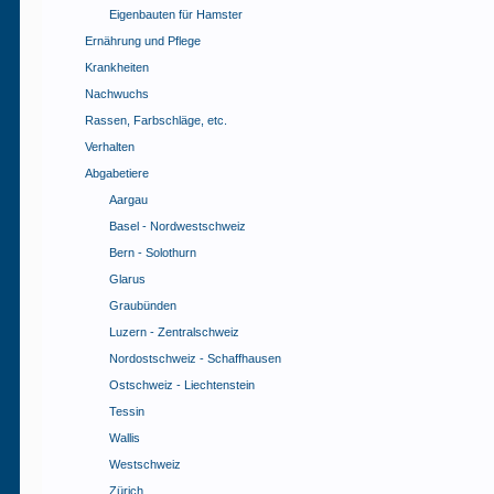
Eigenbauten für Hamster
Ernährung und Pflege
Krankheiten
Nachwuchs
Rassen, Farbschläge, etc.
Verhalten
Abgabetiere
Aargau
Basel - Nordwestschweiz
Bern - Solothurn
Glarus
Graubünden
Luzern - Zentralschweiz
Nordostschweiz - Schaffhausen
Ostschweiz - Liechtenstein
Tessin
Wallis
Westschweiz
Zürich