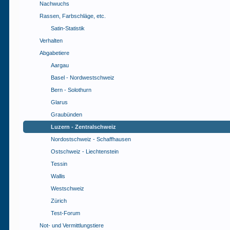
Nachwuchs
Rassen, Farbschläge, etc.
Satin-Statistik
Verhalten
Abgabetiere
Aargau
Basel - Nordwestschweiz
Bern - Solothurn
Glarus
Graubünden
Luzern - Zentralschweiz
Nordostschweiz - Schaffhausen
Ostschweiz - Liechtenstein
Tessin
Wallis
Westschweiz
Zürich
Test-Forum
Not- und Vermittlungstiere