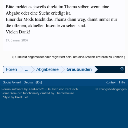
Bitte meldet es jeweils direkt im Thema selber, wenn eine
Abgabe oder eine Suche erledigt ist.
Einer der Mods löscht das Thema dann weg, damit immer nur
die offenen, aktuellen Inserate zu sehen sind.
Vielen Dank!
17. Januar 2007
(Du musst angemeldet oder registriert sein, um eine Antwort erstellen zu können.)
Foren
...
Abgabetiere
Graubünden
Social Aktuell
Deutsch [Du]
Kontakt
Hilfe
Forum software by XenForo™
-
Deutsch von xenDach
Nutzungsbedingungen
Some XenForo functionality crafted by
ThemeHouse
.
|
Style by Pixel Exit