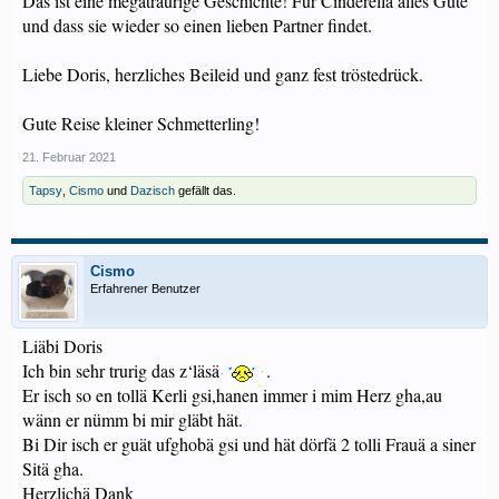
Das ist eine megatraurige Geschichte! Für Cinderella alles Gute
und dass sie wieder so einen lieben Partner findet.
Liebe Doris, herzliches Beileid und ganz fest tröstedrück.
Gute Reise kleiner Schmetterling!
21. Februar 2021
Tapsy
,
Cismo
und
Dazisch
gefällt das.
Cismo
Erfahrener Benutzer
Liäbi Doris
Ich bin sehr trurig das z‘läsä
.
Er isch so en tollä Kerli gsi,hanen immer i mim Herz gha,au
wänn er nümm bi mir gläbt hät.
Bi Dir isch er guät ufghobä gsi und hät dörfä 2 tolli Frauä a siner
Sitä gha.
Herzlichä Dank