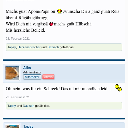
Machs guät Aponi/Papillon
,wünschä Dir ä ganz guäti Reis
über d‘Rägäbogäbrugg.
Wird Dich niä vergässä
machs guät Hübschä.
Mis herzliche Beileid,
23. Februar 2021
Tapsy
,
Herzensbrecher
und
Dazisch
gefällt das.
Aika
Administrator
Mitarbeiter
Admin
Oh nein, was für ein Schreck! Das tut mir unendlich leid...
23. Februar 2021
Tapsy
und
Dazisch
gefällt das.
Tapsy