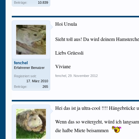
Beiträge:
10.839
Hoi Ursula
Sieht toll aus! Da wird deinem Hamsterchen
Liebs Grüessli
fenchel
Viviane
Erfahrener Benutzer
fenchel
,
29. November 2012
Registriert seit:
17. März 2010
Beiträge:
265
Hei das ist ja ultra-cool !!!! Hängebrücke 
Wenn das so weitergeht, würd ich langsam 
die halbe Miete beisammen