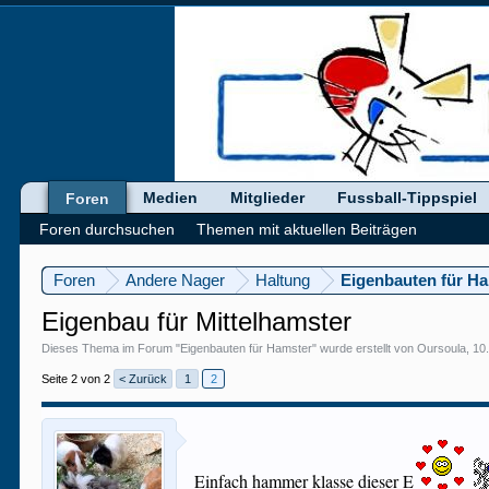
Medien
Mitglieder
Fussball-Tippspiel
Foren
Foren durchsuchen
Themen mit aktuellen Beiträgen
Foren
Andere Nager
Haltung
Eigenbauten für H
Eigenbau für Mittelhamster
Dieses Thema im Forum "
Eigenbauten für Hamster
" wurde erstellt von
Oursoula
,
10.
Seite 2 von 2
< Zurück
1
2
Einfach hammer klasse dieser E