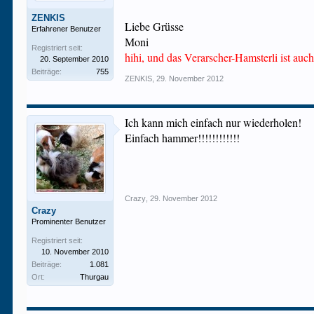
ZENKIS
Liebe Grüsse
Erfahrener Benutzer
Moni
Registriert seit:
hihi, und das Verarscher-Hamsterli ist auc
20. September 2010
Beiträge:
755
ZENKIS
,
29. November 2012
Ich kann mich einfach nur wiederholen!
Einfach hammer!!!!!!!!!!!!
Crazy
,
29. November 2012
Crazy
Prominenter Benutzer
Registriert seit:
10. November 2010
Beiträge:
1.081
Ort:
Thurgau