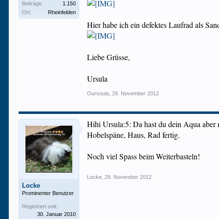
Beiträge:
1.150
Ort:
Rheinfelden
Hier habe ich ein defektes Laufrad als S
Liebe Grüsse,
Ursula
Oursoula
,
29. November 2012
Hihi Ursula:5: Da hast du dein Aqua aber
Hobelspäne, Haus, Rad fertig.
Noch viel Spass beim Weiterbasteln!
Locke
,
29. November 2012
Locke
Prominenter Benutzer
Registriert seit:
30. Januar 2010