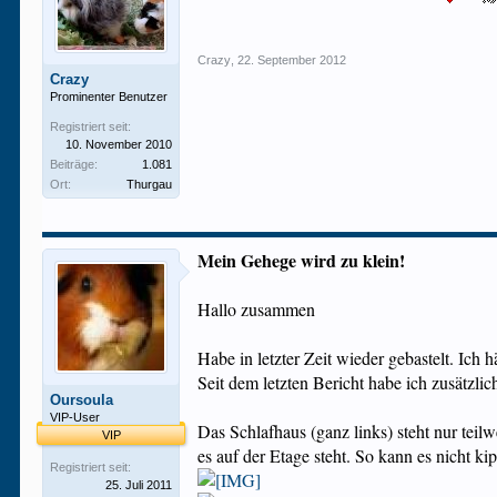
Crazy
,
22. September 2012
Crazy
Prominenter Benutzer
Registriert seit:
10. November 2010
Beiträge:
1.081
Ort:
Thurgau
Mein Gehege wird zu klein!
Hallo zusammen
Habe in letzter Zeit wieder gebastelt. Ich 
Seit dem letzten Bericht habe ich zusätzli
Oursoula
VIP-User
Das Schlafhaus (ganz links) steht nur teilw
VIP
es auf der Etage steht. So kann es nicht ki
Registriert seit:
25. Juli 2011