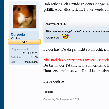
Hab selber auch Freude an dem Gehege. No
gefällt. Aber alles verteilte Futter wurde 
Zitat von ZENKIS:
↑
Wenn das so weitergeht, würd ich langsam mal Untermie
Oursoula
beisammen
VIP-User
VIP
Leider hast Du da gar nicht so unrecht, i
Registriert seit:
25. Juli 2011
Beiträge:
1.150
hihi, und das Verarscher-Hamsterli ist auc
Ort:
Rheinfelden
Du bist in der Tat eine sehr aufmerksame 
Hamsters um ihn so vom Rausklettern abz
Liebe Grüsse,
Ursula
Oursoula
,
30. November 2012