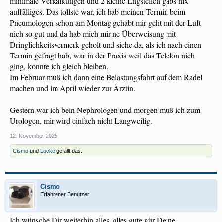
minimale Verkalkungen und 2 kleine Engstellen gabs nix
auffälliges. Das tollste war, ich hab meinen Termin beim
Pneumologen schon am Montag gehabt mir geht mit der Luft
nich so gut und da hab mich mir ne Überweisung mit
Dringlichkeitsvermerk geholt und siehe da, als ich nach einen
Termin gefragt hab, war in der Praxis weil das Telefon nich
ging, konnte ich gleich bleiben.
Im Februar muß ich dann eine Belastungsfahrt auf dem Radel
machen und im April wieder zur Ärztin.
Gestern war ich bein Nephrologen und morgen muß ich zum
Urologen, mir wird einfach nicht Langweilig.
12. November 2025
Cismo
und
Locke
gefällt das.
Cismo
Erfahrener Benutzer
Ich wünsche Dir weiterhin alles, alles gute gür Deine