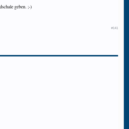
dschale geben. ;-)
#141