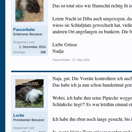
Das ist total süss wie Hamschti richtig fi
Letzte Nacht ist Diba auch umgezogen, das
wieso sie Schlafplatz gewechselt hat, viel
Panzerfeder
anderen Ort angefangen zu bunkern. Die be
Erfahrener Benutzer
Registriert seit:
Liebe Grüsse
2. Dezember 2010
Nadja
Beiträge:
398
Panzerfeder
,
13. Mai 2011
Naja, gut. Die Vorräte kontrolliere ich auc
Das habe ich ja nun schon hundertmal ge
Wobei, ich habe ihm seine Pipiecke wegger
Schlafecke liegt?! Es war letzthin einmal 
Locke
Ich habe ihn eben noch lange gesucht, bis
Prominenter Benutzer
Registriert seit:
Ja, wenn kleine Tiere grösser werden und m