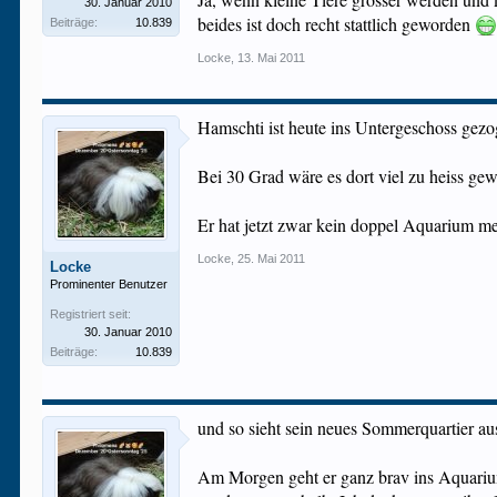
30. Januar 2010
beides ist doch recht stattlich geworden
Beiträge:
10.839
Locke
,
13. Mai 2011
Hamschti ist heute ins Untergeschoss gez
Bei 30 Grad wäre es dort viel zu heiss ge
Er hat jetzt zwar kein doppel Aquarium me
Locke
,
25. Mai 2011
Locke
Prominenter Benutzer
Registriert seit:
30. Januar 2010
Beiträge:
10.839
und so sieht sein neues Sommerquartier au
Am Morgen geht er ganz brav ins Aquarium