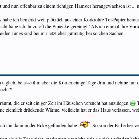
t ist und nun offenbar zu einem richtigen Hamster herangewachsen ist ..
 habe ich bemerkt weil plötzlich aus einer Korkröhre Toi-Papier heraus
leicht habe ich ihr zu oft die Pipiecke gereinigt? Als ich einmal ihre 
iden Jungs sind bei mir jetzt eher gutmütig bei solchen Sachen.
h täglich, belasse ihm aber die Körner einige Tage drin und nehme nur de
macht?!
äumt, die er seit einiger Zeit im Häuschen versucht hat anzulegen
T
eine ziemlich drückende Wärme, vielleicht hat er das Haus verlassen, w
 ich ihn dann in der Ecke gefunden habe
So von der Farbe her ver
an sie alle Tage sieht, merkt man gar nicht, wie sie sich verändert habe