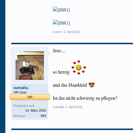
Locke
,
2. April 2011
Jeee....
so herzig
und das Haarkleid
.
sumalia
VIP-User
Ist das nicht schwierig zu pflegen?
VIP
Registriert seit:
sumalia
,
2. April 2011
14. März 2010
Beiträge:
954