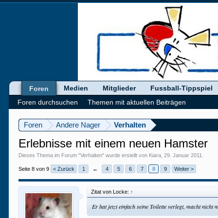
Medien
Mitglieder
Fussball-Tippspiel
Foren
Foren durchsuchen
Themen mit aktuellen Beiträgen
Foren
Andere Nager
Verhalten
Erlebnisse mit einem neuen Hamster
Dieses Thema im Forum "
Verhalten
" wurde erstellt von
Kiara
,
29. Januar 2011
.
Seite 8 von 9
< Zurück
1
←
4
5
6
7
8
9
Weiter >
Zitat von Locke:
↑
Er hat jetzt einfach seine Toilette verlegt, macht nicht 