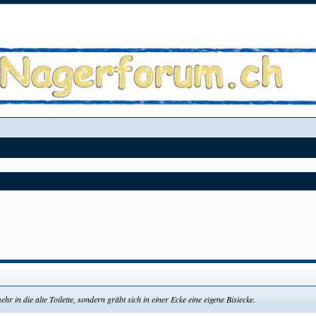
mehr in die alte Toilette, sondern gräbt sich in einer Ecke eine eigene Bisiecke.