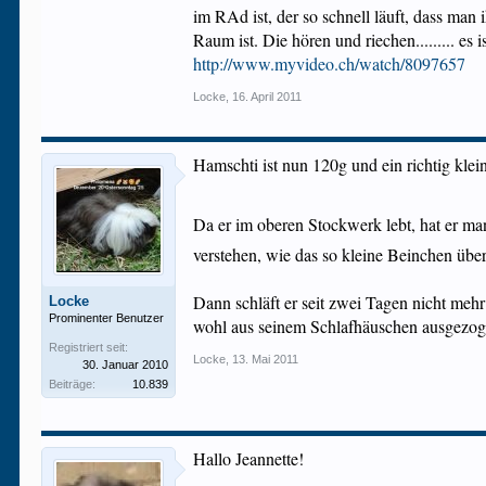
im RAd ist, der so schnell läuft, dass ma
Raum ist. Die hören und riechen......... es 
http://www.myvideo.ch/watch/8097657
Locke
,
16. April 2011
Hamschti ist nun 120g und ein richtig kle
Da er im oberen Stockwerk lebt, hat er ma
verstehen, wie das so kleine Beinchen üb
Dann schläft er seit zwei Tagen nicht meh
Locke
Prominenter Benutzer
wohl aus seinem Schlafhäuschen ausgezog
Registriert seit:
Locke
,
13. Mai 2011
30. Januar 2010
Beiträge:
10.839
Hallo Jeannette!