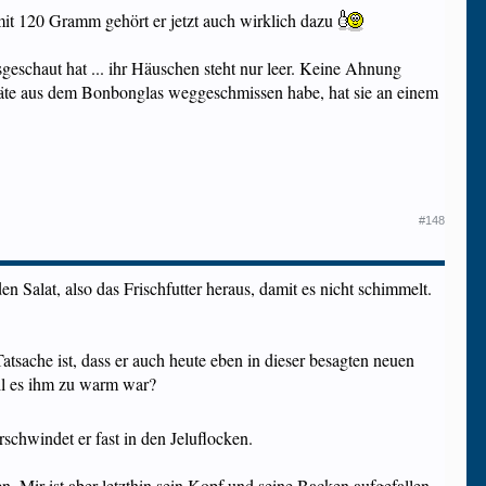
. mit 120 Gramm gehört er jetzt auch wirklich dazu
geschaut hat ... ihr Häuschen steht nur leer. Keine Ahnung
Vorräte aus dem Bonbonglas weggeschmissen habe, hat sie an einem
#148
n Salat, also das Frischfutter heraus, damit es nicht schimmelt.
atsache ist, dass er auch heute eben in dieser besagten neuen
eil es ihm zu warm war?
schwindet er fast in den Jeluflocken.
n. Mir ist aber letzthin sein Kopf und seine Backen aufgefallen,