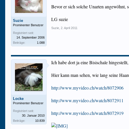
Bevor er sich solche Unarten angewöhnt, so
LG suzie
Suzie
Prominenter Benutzer
Suzie
,
2. April 2011
Registriert seit:
14. September 2006
Beiträge:
1.088
Ich habe dort ja eine Bisischale hingestellt,
Hier kann man sehen, wie lang seine Haa
http://www.myvideo.ch/watch/8072906
Locke
http://www.myvideo.ch/watch/8072911
Prominenter Benutzer
Registriert seit:
http://www.myvideo.ch/watch/8072919
30. Januar 2010
Beiträge:
10.839