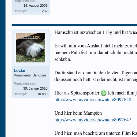
Registriert seit:
16. August 2009
Beiträge:
282
Hamschti ist inzwischen 113g und hat wi
Er will nun vom Auslauf nicht mehr zurück
meinem Pulli fest, nur damit ich ihn nicht
schlafen.
Locke
Dafür stand er dann in den letzten Tagen a
Prominenter Benutzer
draussen noch hell ist oder nicht, ist ihm ei
Registriert seit:
30. Januar 2010
Hier als Spitzensportler
Ich mach ihm j
Beiträge:
10.839
http://www.myvideo.ch/watch/8097628
Und hier beim Mampfen
http://www.myvideo.ch/watch/8097647
Und hier, man beachte am unteren Film R