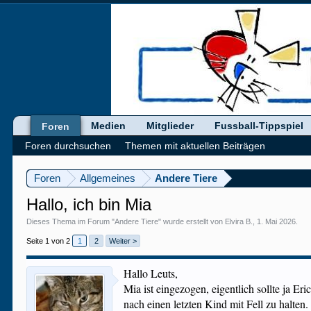
Medien
Mitglieder
Fussball-Tippspiel
Foren
Foren durchsuchen
Themen mit aktuellen Beiträgen
Foren
Allgemeines
Andere Tiere
Hallo, ich bin Mia
Dieses Thema im Forum "
Andere Tiere
" wurde erstellt von
Elvira B.
,
1. Mai 2026
.
Seite 1 von 2
1
2
Weiter >
Hallo Leuts,
Mia ist eingezogen, eigentlich sollte ja 
nach einen letzten Kind mit Fell zu halten