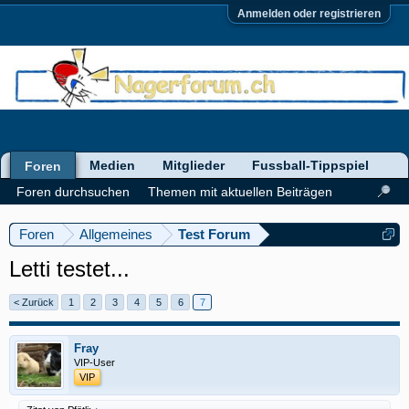
Anmelden oder registrieren
Medien
Mitglieder
Fussball-Tippspiel
Foren
Foren durchsuchen
Themen mit aktuellen Beiträgen
Foren
Allgemeines
Test Forum
Letti testet...
< Zurück
1
2
3
4
5
6
7
Fray
VIP-User
VIP