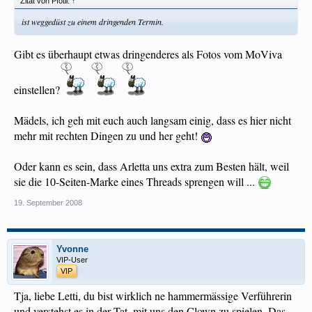
Zitat von Pfötli:
↑
ist weggedüst zu einem dringenden Termin.
Gibt es überhaupt etwas dringenderes als Fotos vom MoViva
einstellen?
Mädels, ich geh mit euch auch langsam einig, dass es hier nicht
mehr mit rechten Dingen zu und her geht!
Oder kann es sein, dass Arletta uns extra zum Besten hält, weil
sie die 10-Seiten-Marke eines Threads sprengen will ...
19. September 2008
Yvonne
VIP-User
VIP
Tja, liebe Letti, du bist wirklich ne hammermässige Verführerin
und verstehst es in der Tat, mit uns den Clown zu spielen. Das