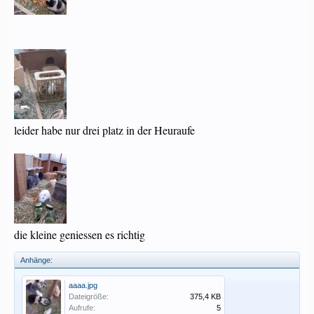
leider habe nur drei platz in der Heuraufe
die kleine geniessen es richtig
Anhänge:
aaaa.jpg
Dateigröße:
375,4 KB
Aufrufe:
5