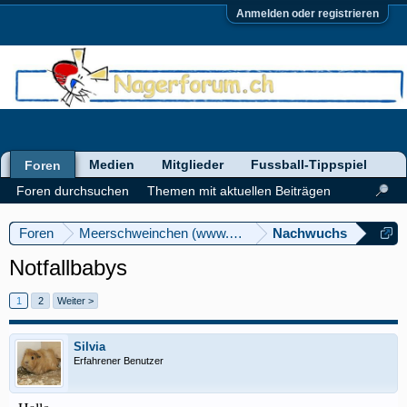
Anmelden oder registrieren
Medien
Mitglieder
Fussball-Tippspiel
Foren
Foren durchsuchen
Themen mit aktuellen Beiträgen
Foren
Meerschweinchen (www.meerschweinforum.ch)
Nachwuchs
Notfallbabys
1
2
Weiter >
Silvia
Erfahrener Benutzer