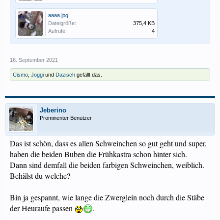
aaaa.jpg
Dateigröße:
375,4 KB
Aufrufe:
4
16. September 2021
Cismo
,
Joggi
und
Dazisch
gefällt das.
Jeberino
Prominenter Benutzer
Das ist schön, dass es allen Schweinchen so gut geht und super,
haben die beiden Buben die Frühkastra schon hinter sich.
Dann sind demfall die beiden farbigen Schweinchen, weiblich.
Behälst du welche?
Bin ja gespannt, wie lange die Zwerglein noch durch die Stäbe
der Heuraufe passen
.