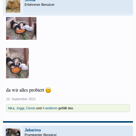
Erfahrener Benutzer
da wir alles probiert
10. September 2021
Aika
,
Joggi
,
Cismo
und
4 anderen
gefällt das.
Jeberino
Prominenter Benutzer