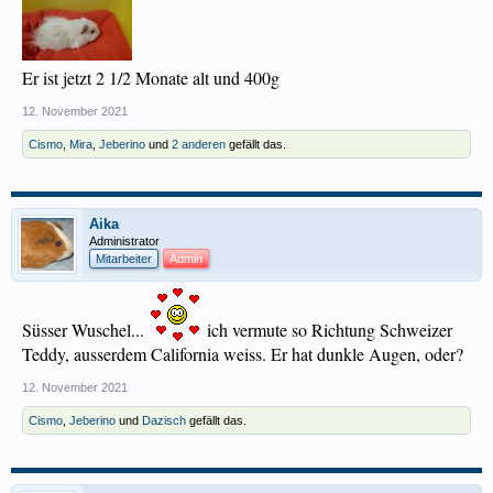
Er ist jetzt 2 1/2 Monate alt und 400g
12. November 2021
Cismo
,
Mira
,
Jeberino
und
2 anderen
gefällt das.
Aika
Administrator
Mitarbeiter
Admin
Süsser Wuschel...
ich vermute so Richtung Schweizer
Teddy, ausserdem California weiss. Er hat dunkle Augen, oder?
12. November 2021
Cismo
,
Jeberino
und
Dazisch
gefällt das.