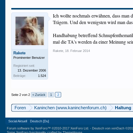
Ich wollte nochmals erwähnen, dass man da
Trägern. Und den wenigsten wird man das
Handhabung betreffend Schnupfenthematik (
mal die TA's werden da einer Meinung sei
Rakete
,
18. Februar 2014
Rakete
Prominenter Benutzer
Registriert seit:
13. Dezember 2006
Beiträge:
1.524
Seite 2 von 2
< Zurück
1
2
Foren
Kaninchen (www.kaninchenforum.ch)
Haltung
Social Aktuell
Deutsch [Du]
Forum software by XenForo™
©2010-2017 XenForo Ltd.
-
Deutsch von xenDach
©201
Some XenForo functionality crafted by
ThemeHouse
.