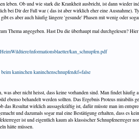
n leben. Ob und wie stark die Krankheit ausbricht, ist dann wieder in
lich bei Dir der Fall war ( das ist aber wirklich eher eine Ausnahme). T
ibt es aber auch häufig längere 'gesunde' Phasen mit wenig oder sog
r zum Thema angegeben. Hast Du die überhaupt mal durchgelesen? Hier
ooHeimWildtiere/informationsblaetter/kan_schnupfen.pdf
me beim kaninchen kaninchenschnupfen&f=false
, was aber nicht heisst, dass keine vorhanden sind. Man findet häufig
bild ebenso behandelt werden sollten. Das Ergebnis Proteus mirabilis ge
ob das Resultat wirklich aussagekräftig ist, dafür müsste man im ents
macht und dazumals sogar mal eine Bestätigung erhalten, dass es kein aus
fekterreger ist und eigentlich kaum als klassischer Schnupfenerreger n
deln hätte müssen.