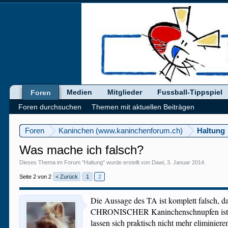
Medien
Mitglieder
Fussball-Tippspiel
Foren
Foren durchsuchen
Themen mit aktuellen Beiträgen
Foren
Kaninchen (www.kaninchenforum.ch)
Haltung
Was mache ich falsch?
Dieses Thema im Forum "
Haltung
" wurde erstellt von
Dawi
,
3. Januar 2014
.
Seite 2 von 2
< Zurück
1
2
Die Aussage des TA ist komplett falsch, d
CHRONISCHER Kaninchenschnupfen ist in k
lassen sich praktisch nicht mehr eliminie