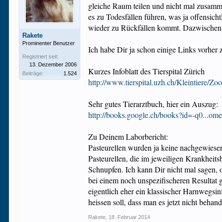
gleiche Raum teilen und nicht mal zusamme
es zu Todesfällen führen, was ja offensicht
wieder zu Rückfällen kommt. Dazwischen g
Rakete
Prominenter Benutzer
Ich habe Dir ja schon einige Links vorhe
Registriert seit:
13. Dezember 2006
Kurzes Infoblatt des Tierspital Zürich
Beiträge:
1.524
http://www.tierspital.uzh.ch/Kleintiere/Z
Sehr gutes Tierarztbuch, hier ein Auszug:
http://books.google.ch/books?id=-q0...o
Zu Deinem Laborbericht:
Pasteurellen wurden ja keine nachgewiesen
Pasteurellen, die im jeweiligen Krankheits
Schnupfen. Ich kann Dir nicht mal sagen, 
bei einem noch unspezifischeren Resultat ge
eigentlich eher ein klassischer Harnwegsin
heissen soll, dass man es jetzt nicht behan
Rakete
,
18. Februar 2014