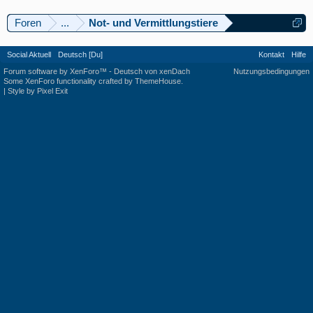
Foren
...
Not- und Vermittlungstiere
Social Aktuell
Deutsch [Du]
Kontakt
Hilfe
Forum software by XenForo™
-
Deutsch von xenDach
Nutzungsbedingungen
Some XenForo functionality crafted by
ThemeHouse
.
|
Style by Pixel Exit