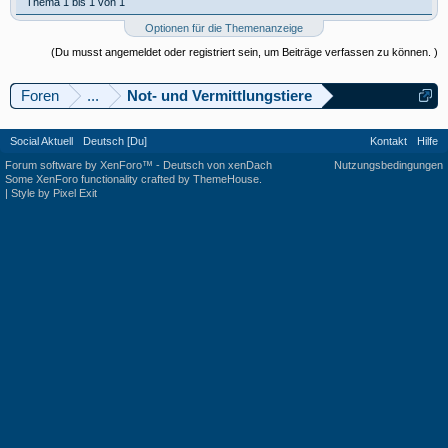
Thema 1 bis 1 von 1
Optionen für die Themenanzeige
(Du musst angemeldet oder registriert sein, um Beiträge verfassen zu können. )
Foren
...
Not- und Vermittlungstiere
Social Aktuell
Deutsch [Du]
Kontakt
Hilfe
Forum software by XenForo™
-
Deutsch von xenDach
Nutzungsbedingungen
Some XenForo functionality crafted by
ThemeHouse
.
|
Style by Pixel Exit