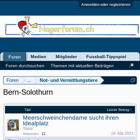
Anmelden oder registrieren
Medien
Mitglieder
Fussball-Tippspiel
Foren
Foren durchsuchen
Themen mit aktuellen Beiträgen
Foren
...
Not- und Vermittlungstiere
Bern-Solothurn
Titel
Letzter Beitrag ↑
Meerschweinchendame sucht ihren
Idealplatz
Tapsy
24. Mai 2023
Antworten:
12