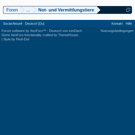
Foren
...
Not- und Vermittlungstiere
Social Aktuell
Deutsch [Du]
Kontakt
Hilfe
Forum software by XenForo™
-
Deutsch von xenDach
Nutzungsbedingungen
Some XenForo functionality crafted by
ThemeHouse
.
|
Style by Pixel Exit