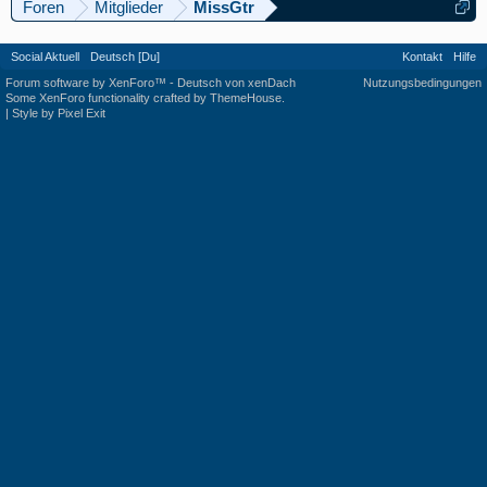
Foren
Mitglieder
MissGtr
Social Aktuell
Deutsch [Du]
Kontakt
Hilfe
Forum software by XenForo™
-
Deutsch von xenDach
Nutzungsbedingungen
Some XenForo functionality crafted by
ThemeHouse
.
|
Style by Pixel Exit