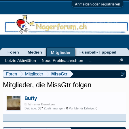
Anmelden oder registrieren
Foren
Medien
Fussball-Tippspiel
Mitglieder
Letzte Aktivitäten
Neue Profilnachrichten
...
Foren
Mitglieder
MissGtr
Mitglieder, die MissGtr folgen
Buffy
Erfahrener Benutzer
Beiträge:
557
Zustimmungen:
0
Punkte für Erfolge:
0