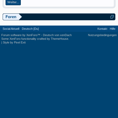
Weiter...
Foren
Social Aktuell
Deutsch [Du]
Kontakt
Hilfe
Forum software by XenForo™
-
Deutsch von xenDach
Nutzungsbedingungen
Some XenForo functionality crafted by
ThemeHouse
.
|
Style by Pixel Exit