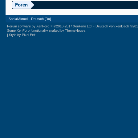
Foren
Social Aktuell
Deutsch [Du]
Forum software by XenForo™
©2010-2017 XenForo Ltd.
-
Deutsch von xenDach
©201
Some XenForo functionality crafted by
ThemeHouse
.
|
Style by Pixel Exit