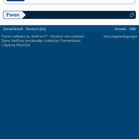
Foren
Social Aktuell
Deutsch [Du]
Kontakt
Hilfe
Forum software by XenForo™
-
Deutsch von xenDach
Nutzungsbedingungen
Some XenForo functionality crafted by
ThemeHouse
.
|
Style by Pixel Exit