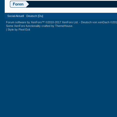
Foren
Social Aktuell
Deutsch [Du]
Forum software by XenForo™
©2010-2017 XenForo Ltd.
-
Deutsch von xenDach
©201
Some XenForo functionality crafted by
ThemeHouse
.
|
Style by Pixel Exit