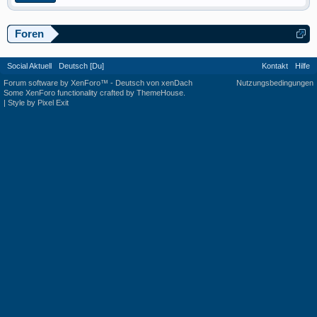
Foren
Social Aktuell
Deutsch [Du]
Kontakt
Hilfe
Forum software by XenForo™
-
Deutsch von xenDach
Nutzungsbedingungen
Some XenForo functionality crafted by
ThemeHouse
.
|
Style by Pixel Exit