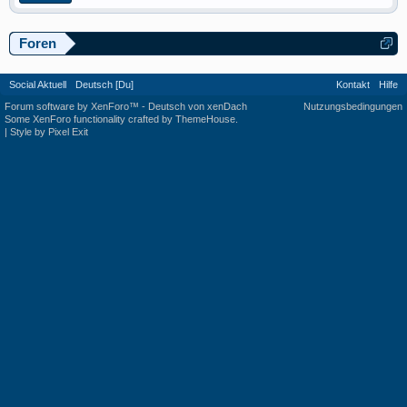
Foren
Social Aktuell
Deutsch [Du]
Kontakt
Hilfe
Forum software by XenForo™
-
Deutsch von xenDach
Nutzungsbedingungen
Some XenForo functionality crafted by
ThemeHouse
.
|
Style by Pixel Exit