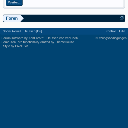
Weiter...
Foren
Social Aktuell
Deutsch [Du]
Kontakt
Hilfe
Forum software by XenForo™
-
Deutsch von xenDach
Nutzungsbedingungen
Some XenForo functionality crafted by
ThemeHouse
.
|
Style by Pixel Exit